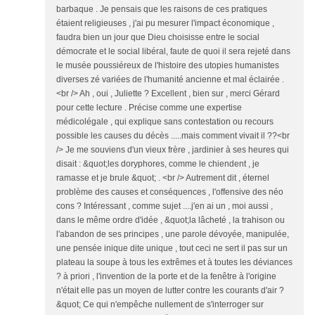
barbaque . Je pensais que les raisons de ces pratiques
étaient religieuses , j'ai pu mesurer l'impact économique ,
faudra bien un jour que Dieu choisisse entre le social
démocrate et le social libéral, faute de quoi il sera rejeté dans
le musée poussiéreux de l'histoire des utopies humanistes
diverses zé variées de l'humanité ancienne et mal éclairée .
<br /> Ah , oui , Juliette ? Excellent , bien sur , merci Gérard
pour cette lecture . Précise comme une expertise
médicolégale , qui explique sans contestation ou recours
possible les causes du décès .....mais comment vivait il ??<br
/> Je me souviens d'un vieux frère , jardinier à ses heures qui
disait : &quot;les doryphores, comme le chiendent , je
ramasse et je brule &quot; . <br /> Autrement dit , éternel
problème des causes et conséquences , l'offensive des néo
cons ? Intéressant , comme sujet ....j'en ai un , moi aussi ,
dans le même ordre d'idée , &quot;la lâcheté , la trahison ou
l'abandon de ses principes , une parole dévoyée, manipulée,
une pensée inique dite unique , tout ceci ne sert il pas sur un
plateau la soupe à tous les extrêmes et à toutes les déviances
? à priori , l'invention de la porte et de la fenêtre à l'origine
n'était elle pas un moyen de lutter contre les courants d'air ?
&quot; Ce qui n'empêche nullement de s'interroger sur