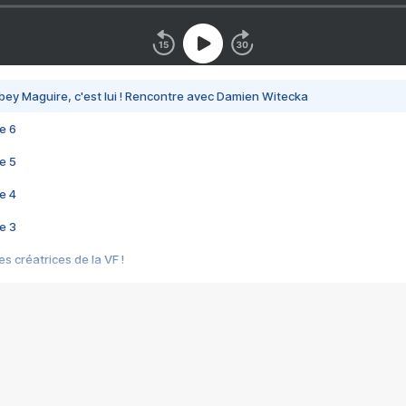
bey Maguire, c'est lui ! Rencontre avec Damien Witecka
e 6
e 5
e 4
e 3
s créatrices de la VF !
e 2
e 1
e Mektoub My Love arrive enfin ! Rencontre avec Shaïn Boumedine et Sal
i : après Toni en famille