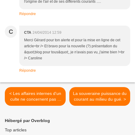
l'origine de l'air et de ses différents courants .....
Répondre
C
CTA
24/04/2014 12:59
Merci Gérard pour ton alerte et pour la mise en ligne de cet
article<br /> Et bravo pour la nouvelle (?) présentation du
&quot;blog pour tous&quot;, je n'avais pas vu, j'aime bien !<br
/> Caroline
Répondre
< Les affaires internes d'un
La souveraine puissance du
culte ne concernent pas le
courant au milieu du gué. >
gouvernement !
Hébergé par Overblog
Top articles