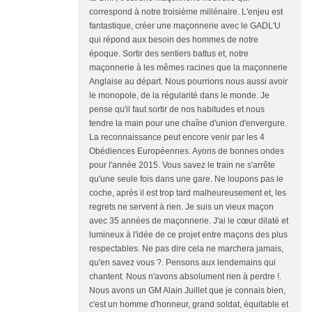
correspond à notre troisième millénaire. L'enjeu est
fantastique, créer une maçonnerie avec le GADL'U
qui répond aux besoin des hommes de notre
époque. Sortir des sentiers battus et, notre
maçonnerie à les mêmes racines que la maçonnerie
Anglaise au départ. Nous pourrions nous aussi avoir
le monopole, de la régularité dans le monde. Je
pense qu'il faut sortir de nos habitudes et nous
tendre la main pour une chaîne d'union d'envergure.
La reconnaissance peut encore venir par les 4
Obédiences Européennes. Ayons de bonnes ondes
pour l'année 2015. Vous savez le train ne s'arrête
qu'une seule fois dans une gare. Ne loupons pas le
coche, après il est trop tard malheureusement et, les
regrets ne servent à rien. Je suis un vieux maçon
avec 35 années de maçonnerie. J'ai le cœur dilaté et
lumineux à l'idée de ce projet entre maçons des plus
respectables. Ne pas dire cela ne marchera jamais,
qu'en savez vous ?. Pensons aux lendemains qui
chantent. Nous n'avons absolument rien à perdre !.
Nous avons un GM Alain Juillet que je connais bien,
c'est un homme d'honneur, grand soldat, équitable et