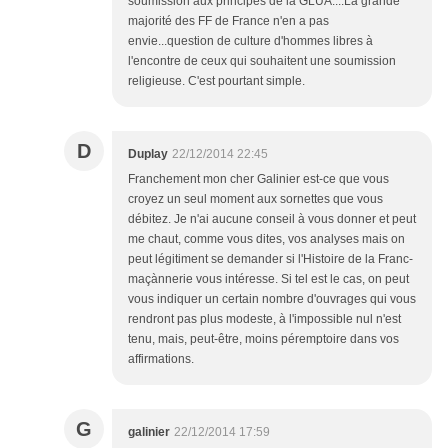
soumission aux principes de la GLUA....La grande
majorité des FF de France n'en a pas
envie...question de culture d'hommes libres à
l'encontre de ceux qui souhaitent une soumission
religieuse. C'est pourtant simple.
D
Duplay
22/12/2014 22:45
Franchement mon cher Galinier est-ce que vous
croyez un seul moment aux sornettes que vous
débitez. Je n'ai aucune conseil à vous donner et peut
me chaut, comme vous dites, vos analyses mais on
peut légitiment se demander si l'Histoire de la Franc-
maçànnerie vous intéresse. Si tel est le cas, on peut
vous indiquer un certain nombre d'ouvrages qui vous
rendront pas plus modeste, à l'impossible nul n'est
tenu, mais, peut-être, moins péremptoire dans vos
affirmations.
G
galinier
22/12/2014 17:59