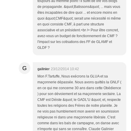
toujours au mêmme point ! Il suffit de lire vos blogs
de propagande. &quot;Batissons&quot; ... mais vous
êtes incapables de dire quoi ... et encore moins en
quoi &quot;CMF&quot; serait une nécessité ni même
en quoi consiste CMF, à part une structure
associative et un président.<br /> Pour être concret,
avez-vous un budget de fonctionnement de CMF ?
l'impact sur les cotisations des FF de GLAMF et
GLDF ?
G
galinier
23/12/2014 10:42
Mon F.Tartuffe, Nous exécrons la GLUA et sa
maçonnerie dépassée. Nous avons quittés la GNLF (
en ce qui me concerne 30 ans dans cette Obédience
) pour son dévoiement et sa maçonnerie sectaire. La
CMF est Déiste &quot; le GADL'U &quot; et, respecte
toutes les religions des Frères de notre planète. Je
ne vois pas humblement mon avenir en soumission
religieuse ni dans une maçonnerie libérale. C'est
comme dans les bals de campagne, on danse avec
n'importe qui sans se connaître. Claude Galinier