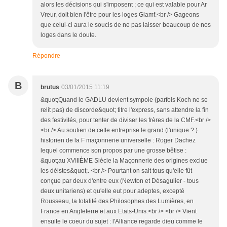
alors les décisions qui s'imposent ; ce qui est valable pour Ar
Vreur, doit bien l'être pour les loges Glamf.<br /> Gageons
que celui-ci aura le soucis de ne pas laisser beaucoup de nos
loges dans le doute.
Répondre
B
brutus
03/01/2015 11:19
&quot;Quand le GADLU devient sympole (parfois Koch ne se
relit pas) de discorde&quot; titre l'express, sans attendre la fin
des festivités, pour tenter de diviser les frères de la CMF.<br />
<br /> Au soutien de cette entreprise le grand (l'unique ? )
historien de la F maçonnerie universelle : Roger Dachez
lequel commence son propos par une grosse bêtise :
&quot;au XVIIIÈME Siècle la Maçonnerie des origines exclue
les déistes&quot;. <br /> Pourtant on sait tous qu'elle fût
conçue par deux d'entre eux (Newton et Désagulier - tous
deux unitariens) et qu'elle eut pour adeptes, excepté
Rousseau, la totalité des Philosophes des Lumières, en
France en Angleterre et aux Etats-Unis.<br /> <br /> Vient
ensuite le coeur du sujet : l'Alliance regarde dieu comme le