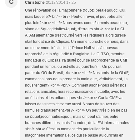
C
Christophe
20/12/2014 17:25
Une rénovation de la maçonnerie &quot;libérale&quot;. Oui,
mais laquelle?<br /> <br /> Peut-on rêver, et peut-être aller
plus loin?<br /> <br /> Nous avons connu/commis beaucoup,
sinon de &quot;défaites&quot;, d'erreurs.<br /> <br /> La GL
AFAM allemande s'est tourné vers les réguliers alors qu'elle
était fondatrice du Clipsas. Un moment proche de nous, dans
un mouvement très inclusif, Prince Hall s'est à nouveau
rapproché de la régularité à l'anglaise. La GLTSO, membre
fondateur du Clipsas, l'a quitté pour se rapprocher de la CMF
pendant un temps, où est-elle aujourd'hui? ... On pourrait
parler du GO du Brésil, etc. <br /> <br /> Nos amis de la GLdF,
comment allons-nous prendre la main que, véritablement, ils
nous tendent? <br /> <br /> Comment allons-nous gérer nos
relations amicales, hors reconnaissance mutuelle, avec les
américains et les britanniques.<br /> <br /> Car la CMF va
laisser des traces chez eux aussi. A nous de trouver des
formules d’apaisement.<br /> <br /> On peut très bien ne pas
se &quot;reconnaître&quot;, mais on peut s'aimer, entre
branches différentes, mais fécondes, de la FM internationales.
<br /> <br /> C'est un moment très particulier de la
maçonnerie internationale, ce qui se passe aujourd'hui en