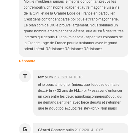
Moi, je n'oublierai jamais le mépris dont on fait preuve les
contremoulin, christophe, joaben et autre maçonne vis à vis
de la CMF et de la Grande Loge de France en particulier.
C'est gens confondent partie politique et franc-maçonnerie.
Le plan com de DK le prouve largement. Nous sommes un
grand nombre amers par cette défaite, due aussi à des traitres
internes qui depuis 10 ans (minesota) sapent les colonnes de
la Grande Loge de France pour la fusionner avec le grand
orient libéral. Résistance Résistance Résistance.
Répondre
T
templum
21/12/2014 10:18
et je peux témoigner (mieux que l'épouse du maire
de....)<br /> 32 ans de FM...<br /> essayer d'enfoncer
un coin entre les deux &quot;maçonneries&quot; qui
ne demandaient rien avec force dégâts et s'étonner
que le &quot;bois&quot; résiste?<br /> Non mais!
G
Gérard Contremoulin
21/12/2014 10:05