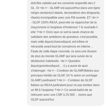
doit être validée par les convents respectifs des 2
GL. Or <br /> - GLAMF est aujourd'hui dans une ligne
religio-sectaire(cf statuts, declarations des dirigeants,
rituels) incompatible avec une FM ouverte. ET <br />
- GLDF 100% REAA, peut-elle se rapprocher de la
maçonnerie à l'anglaise d'Anderson ? le souhaite-t-
elle ?<br /> Donc que ce soit la seule chance de
satisfaire des ambitions de grandeur, c'est possible,
mais cette &quot;chance&quot; est infime et
nécessite avant tout de convaincre en interne ...
Faute de cette étape concrete, ce sera une illusion
de plus du monde GLAMF qui sera suivie de la
désillusion habituelle. <br /> Question
&quot;grandeur&quot; ... il y a aussi de quoi
s'interroger :<br /> - Combien de GLAMF(fideles aux
principes hérités de GLNF, 54 % selon un sondage
GLAMF) partiraient ?<br /> - Combien de GLDF
fideles au REAA partiraient pour ne pas tomber dans
un fM à l'anglaise ?<br /> Ce serait ballot de se
retrouver avec une CMF à 25 000 ... moins que
GLDF aujourd'hui.