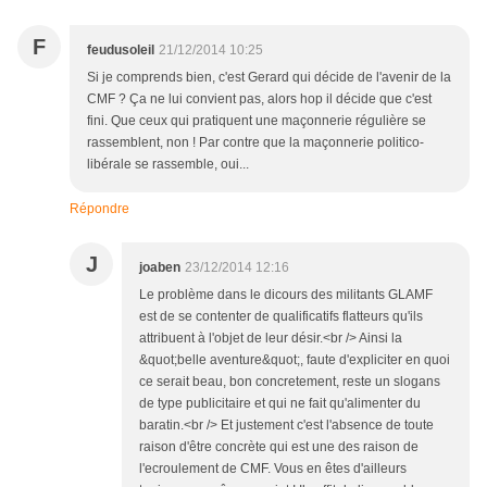
F
feudusoleil
21/12/2014 10:25
Si je comprends bien, c'est Gerard qui décide de l'avenir de la
CMF ? Ça ne lui convient pas, alors hop il décide que c'est
fini. Que ceux qui pratiquent une maçonnerie régulière se
rassemblent, non ! Par contre que la maçonnerie politico-
libérale se rassemble, oui...
Répondre
J
joaben
23/12/2014 12:16
Le problème dans le dicours des militants GLAMF
est de se contenter de qualificatifs flatteurs qu'ils
attribuent à l'objet de leur désir.<br /> Ainsi la
&quot;belle aventure&quot;, faute d'expliciter en quoi
ce serait beau, bon concretement, reste un slogans
de type publicitaire et qui ne fait qu'alimenter du
baratin.<br /> Et justement c'est l'absence de toute
raison d'être concrète qui est une des raison de
l'ecroulement de CMF. Vous en êtes d'ailleurs