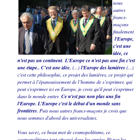
nous
autres
francs-
maçons
finalement
l'Europe,
c'est une
idée, ce
n'est pas un continent
.
L'Europe ce n'est pas une fin c'est
une étape.. C’est une idée
, (...)
l'Europe des lumières
(...)
c'est cette philosophie, ce projet des lumières, ce projet qui
permet à l’épanouissement de l’homme de s’exprimer, qui
peut s'exprimer ici en Europe, je crois qu'il peut s'exprimer
dans le monde entier.
Ce n'est pas non plus une fin
l'Europe. L’Europe c'est le début d'un monde sans
frontières
. Puis nous autres francs-maçons je crois que
nous sommes d'abord des universalistes.
Vous savez, ce beau mot de cosmopolitisme, ce
cosmopolitisme tant attaqué dans les années 30 par les