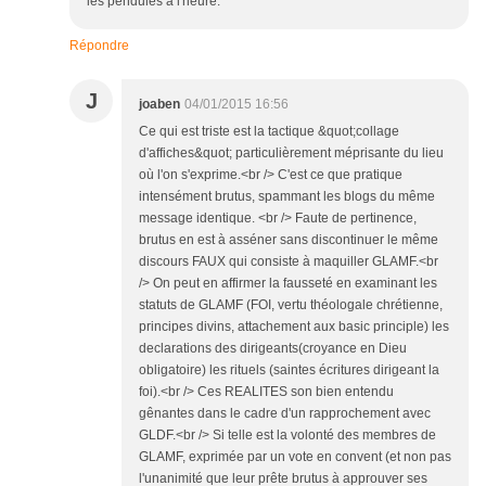
les pendules à l'heure.
Répondre
J
joaben
04/01/2015 16:56
Ce qui est triste est la tactique &quot;collage
d'affiches&quot; particulièrement méprisante du lieu
où l'on s'exprime.<br /> C'est ce que pratique
intensément brutus, spammant les blogs du même
message identique. <br /> Faute de pertinence,
brutus en est à asséner sans discontinuer le même
discours FAUX qui consiste à maquiller GLAMF.<br
/> On peut en affirmer la fausseté en examinant les
statuts de GLAMF (FOI, vertu théologale chrétienne,
principes divins, attachement aux basic principle) les
declarations des dirigeants(croyance en Dieu
obligatoire) les rituels (saintes écritures dirigeant la
foi).<br /> Ces REALITES son bien entendu
gênantes dans le cadre d'un rapprochement avec
GLDF.<br /> Si telle est la volonté des membres de
GLAMF, exprimée par un vote en convent (et non pas
l'unanimité que leur prête brutus à approuver ses