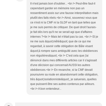
Il n'est jamais bon d'oublier... <br /> Peut-être faut-il
cependant garder en mémoire non pas un
ressentiment assis sur une fausse interprétation mais
plutôt des faits réels.<br /> Ainsi, souvenez vous que
ce n'est ni la CMF ni la GLDF en tant que telles que
je me suis permis de critiquer. De quel droit l'aurais-
je fait dès lors qu'il ne se serait agi que d'affaires
internes ?<br /> Mais tel n'était pas la cas. <br /> Et je
ne me suis &quot;mêlé&quot; que de ce qui me
regardait, à savoir cette obligation de Bâle visant
&quot;à rompre sans ambiguïté avec les obédiences
non régulières&quot;.<br /> C'est cela que j'ai
dénoncé dans mes différents articles car il s'agissait
d'une décision qui concernait AUSSI les autres
obédiences.<br /> En revanche, si la CMF devait
poursuivre sa route en abandonnant cette obligation,
très &quot;isolationniste&quot;, je saluerais, quelles
que puissent être ses autres contenus par ailleurs.
<br /> A bon entendeur...