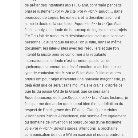
de prêter des intentions aux FF. Glamf, confirmée par cette
phrase justement.<br /> Je cite :<br /> <br /> &quot; ... dans
beaucoup de Loges, les rumeurs et la désinformation ont
semé le doute et la confusion.&quot;<br /> <br /> Que Alain
Juillet analyse le doute de beaucoup de loges sur ses projets
CMF du fait de rumeurs et désinformation n'est que sont avis
personnel, d'autant que lorsque l'on justifie, dans le même
document, les inter-visites avec les irréguliers et que l'on
interdit la mixité pour se conformer à la régularité
internationale, le doute n'est surement pas le fait de
quelconques rumeurs ou désinformation, mais bien de ce
type de confusion.<br /> <br /> Si les Alain Juillet et autres
brutus ont pour objet d'inventer une nouvelle maçonnerie, j'ai
déjà écrit que ce serait sans moi, mais je crains, d'après ce
que lis du passé GM de la Glamf, que ce sera sans
&quot;beaucoup de loges&quot;.<br /> <br /> A ces lectures, je
finis par me demander quelle peut bien être la définition du
respect de l'intelligence des FF de la Glamf par certains
visionnaires ?<br /> A l'évidence, elle semble être également
du domaine de l'invention et pourquoi pas d'une troisième
voie.<br /> <br /> Soyons sages, attendons la prochaine
communication de notre GM en exercice et nous prendrons