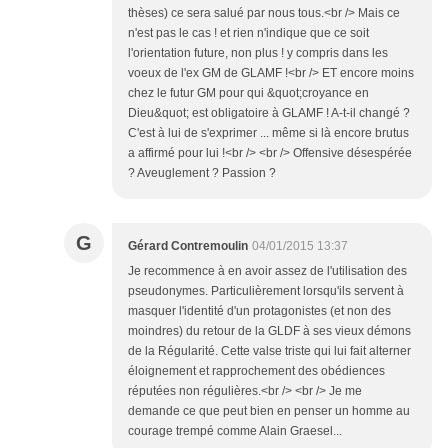
thèses) ce sera salué par nous tous.<br /> Mais ce
n'est pas le cas ! et rien n'indique que ce soit
l'orientation future, non plus ! y compris dans les
voeux de l'ex GM de GLAMF !<br /> ET encore moins
chez le futur GM pour qui &quot;croyance en
Dieu&quot; est obligatoire à GLAMF ! A-t-il changé ?
C'est à lui de s'exprimer ... même si là encore brutus
a affirmé pour lui !<br /> <br /> Offensive désespérée
? Aveuglement ? Passion ?
G
Gérard Contremoulin
04/01/2015 13:37
Je recommence à en avoir assez de l'utilisation des
pseudonymes. Particulièrement lorsqu'ils servent à
masquer l'identité d'un protagonistes (et non des
moindres) du retour de la GLDF à ses vieux démons
de la Régularité. Cette valse triste qui lui fait alterner
éloignement et rapprochement des obédiences
réputées non régulières.<br /> <br /> Je me
demande ce que peut bien en penser un homme au
courage trempé comme Alain Graesel...