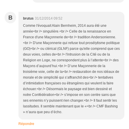
B
brutus
31/12/2014 09:52
Comme l'évoquait Alain Bernheim, 2014 aura été une
année<br /> singulière.<br /> Celle de la renaissance en
France d'une Maçonnerie de<br /> tradition Andersonienne.
<br /> D'une Maçonnerie qui refuse tout prosélytisme politique
(GO)<br /> ou clérical (GLNF) parce qu'elle comprend que ces
deux voies, celles de<br /> l'intrusion de la Cité ou de la
Religion en Loge, ne correspondent plus à l’attente<br /> des
Maçons d’aujourd’hui.<br /> D’une Maçonnerie de la
troisième voie, celle de la<br /> restauration de nos idéaux de
morale et de simplicité qui s’affranchit des<br /> tentatives
d’intimidation françaises ou étrangères qui veulent la faire
échouer.<br /> Désormais le paysage est bien dessiné et
notre Confédération<br /> s’impose en son centre sans que
ses ennemis n’y puissent rien changer.<br /> Il faut sentir les
lassitudes. Il semble maintenant que le «<br /> CMF Bashing
» n’aura que peu d’écho.
Répondre