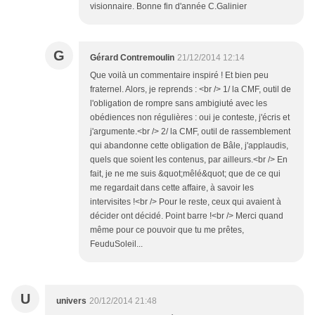
visionnaire. Bonne fin d'année C.Galinier
G
Gérard Contremoulin
21/12/2014 12:14
Que voilà un commentaire inspiré ! Et bien peu
fraternel. Alors, je reprends : <br /> 1/ la CMF, outil de
l'obligation de rompre sans ambigiuté avec les
obédiences non régulières : oui je conteste, j'écris et
j'argumente.<br /> 2/ la CMF, outil de rassemblement
qui abandonne cette obligation de Bâle, j'applaudis,
quels que soient les contenus, par ailleurs.<br /> En
fait, je ne me suis &quot;mêlé&quot; que de ce qui
me regardait dans cette affaire, à savoir les
intervisites !<br /> Pour le reste, ceux qui avaient à
décider ont décidé. Point barre !<br /> Merci quand
même pour ce pouvoir que tu me prêtes,
FeuduSoleil...
U
univers
20/12/2014 21:48