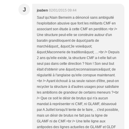
J
joaben
02/01/2015 09:44
Sauf qu'Alain Berneim a dénoncé sans ambiguité
l'exploitation abusive que font les militants CMF en
associant son étude à cette CMF en perdition.<br />
Une structure peut-elle se construire autour d'un
baratin grandiloquent de &quot;parts de
marché&quot;, &quot;3e voie&quot;
&quot;Maconnerie de tradition&quot; ....<br /> Depuis
2 ans qu'elle existe, la structure CMF a-t-elle fait un
seul pas dans cette direction ? Non ! Son seul but
était d'obtenir une &quot;reconnaissance&quot; de
régularité à l'anglaise qu'elle conspue maintenant.
<br /> Ayant échoué à sa seule raison d'être, peut-on
recycler la structure à d'autres usages pour satisfaire
les ambitions de grandeur de certains meneurs ?<br
/> Que ce soit le désir de brutus qui n'a aucun
mandat à représenter ni CMF, ni GLAMF, désavoué
par A Juillet lorsqu'il tente de le faire, .. c'est possible,
mais un désir de brutus ne fait pas la ligne de
GLAMF ni de CMF.<br /> Une telle ligne aux
antipodes des lignes actuelles de GLAMF et GLDF