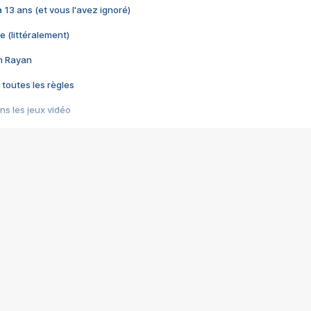
 a 13 ans (et vous l'avez ignoré)
e (littéralement)
im Rayan
 toutes les règles
s les jeux vidéo
us choquant de Rockstar ? - Le scandale BULLY
e plus moche de Steam
du RÊVE tourne au CAUCHEMAR
pendant 8 heures
it… à tort
umiliés par un jeu vidéo
ire - Final Fantasy 8
ti un empire - Age of Empires