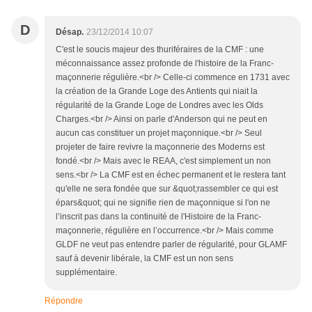
D
Désap.
23/12/2014 10:07
C'est le soucis majeur des thuriféraires de la CMF : une
méconnaissance assez profonde de l'histoire de la Franc-
maçonnerie régulière.<br /> Celle-ci commence en 1731 avec
la création de la Grande Loge des Antients qui niait la
régularité de la Grande Loge de Londres avec les Olds
Charges.<br /> Ainsi on parle d'Anderson qui ne peut en
aucun cas constituer un projet maçonnique.<br /> Seul
projeter de faire revivre la maçonnerie des Moderns est
fondé.<br /> Mais avec le REAA, c'est simplement un non
sens.<br /> La CMF est en échec permanent et le restera tant
qu'elle ne sera fondée que sur &quot;rassembler ce qui est
épars&quot; qui ne signifie rien de maçonnique si l'on ne
l’inscrit pas dans la continuité de l'Histoire de la Franc-
maçonnerie, régulière en l’occurrence.<br /> Mais comme
GLDF ne veut pas entendre parler de régularité, pour GLAMF
sauf à devenir libérale, la CMF est un non sens
supplémentaire.
Répondre