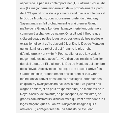
aspects de la pensée contemporaine" (1), il affirme : <br /> <br
/> « (La maçonnerie moderne existe) « probablement à partir
de 1721 quand on a élu le premier Grand maître noble qui est
le Duc de Montagu, donc successeur prétendu d'Anthony
Sayers, mais en fait probablement le vrai premier Grand
maître de la Grande Londres, la maçonnerie londonienne a
commencé à changer de nature. On a dit tout à l'heure que
c’étaient quatre petites loges avec des gens de très modeste
extraction et voilà qu'ils placent à leur tête le Duc de Montagu
qui est familier du roi et qui est l'homme le plus riche
d'Angleterre. » <br /> <br /> Pour souligner que la « vraie »
maçonnerie est née avec l'arrivée d'un duc très riche familier
du roi, il ajoute : « Et d’ailleurs le Duc de Montagu est membre
de la Royale Society et on s’aperçoit que lorsqu'il arrive à la
Grande maîtrise, probablement c'est le premier vrai Grand
maître, on va trouver dans une ou deux loges londoniennes
ce qu'on n'y avait jamais trouvé, c'est à dire il va y avoir des
wagons entiers, si on peut s'exprimer ainsi, de membres de la
Royal Society, de savants, de philosophes, de militaires, de
grands administrateurs, d'aristocrates qui vont arriver dans les
loges maçonniques où on n'aurait jamais imaginé qu'ils
arrivent (…) et l'agent recruteur a sans doute été Jean