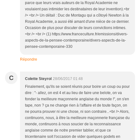
parce que leurs vrais auteurs de la Royal Academie ne
voulaient pas intimider les destinataires de leur invention).<br
/> <br /> Un détail : Duc de Montagu qui a côtoyé Newton à la
Royal Academie, a aussi été amant d'une nièce de ce dernier.
Occasion de plus pour discuter de leurs convictions intimes.
<br /> <br /> (1) https://www.franceculture.fr/emissions/divers-
aspects-de-la-pensee-contemporaine/divers-aspects-de-la-
pensee-contemporaine-330
Répondre
C
Colette Steyrol
28/06/2017 01:48
Finalement, qu'ils se soient réunis pour boire un coup ou pour
dire : "- allez, on est 4 et au lieu de faire une belote, on va
fonder la meilleure maçonnerie anglaise du monde !", on s'en
tape, non ? ça ne change rien à l'affaire et de toute façon, on
ne pourra prouver ni une chose, ni son contraire...<br /> Alors,
continuons, nous, à être la meilleure maçonnerie française du
monde, continuons à nous soucier de la reconnaissance
anglaise comme de notre premier tablier, et que ce
tricentenaire soit l'occasion de vider quelques godets en