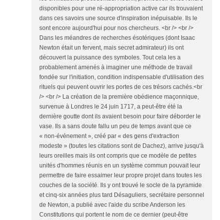
disponibles pour une ré-appropriation active car ils trouvaient
dans ces savoirs une source d'inspiration inépuisable. Ils le
sont encore aujourd'hui pour nos chercheurs. <br /> <br />
Dans les méandres de recherches ésotériques (dont Isaac
Newton était un fervent, mais secret admirateur) ils ont
découvert la puissance des symboles. Tout cela les a
probablement amenés à imaginer une méthode de travail
fondée sur l'initiation, condition indispensable d'utilisation des
rituels qui peuvent ouvrir les portes de ces trésors cachés.<br
/> <br /> La création de la première obédience maçonnique,
survenue à Londres le 24 juin 1717, a peut-être été la
dernière goutte dont ils avaient besoin pour faire déborder le
vase. Ils a sans doute fallu un peu de temps avant que ce
« non-événement », créé par « des gens d'extraction
modeste » (toutes les citations sont de Dachez), arrive jusqu'à
leurs oreilles mais ils ont compris que ce modèle de petites
unités d'hommes réunis en un système commun pouvait leur
permettre de faire essaimer leur propre projet dans toutes les
couches de la société. Ils y ont trouvé le socle de la pyramide
et cinq-six années plus tard Désaguliers, secrétaire personnel
de Newton, a publié avec l'aide du scribe Anderson les
Constitutions qui portent le nom de ce dernier (peut-être