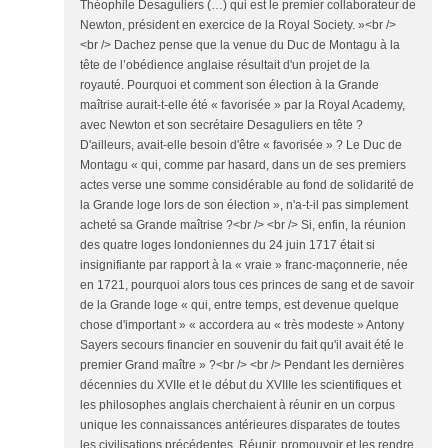
Théophile Desaguliers (…) qui est le premier collaborateur de
Newton, président en exercice de la Royal Society. »<br />
<br /> Dachez pense que la venue du Duc de Montagu à la
tête de l’obédience anglaise résultait d'un projet de la
royauté. Pourquoi et comment son élection à la Grande
maîtrise aurait-t-elle été « favorisée » par la Royal Academy,
avec Newton et son secrétaire Desaguliers en tête ?
D'ailleurs, avait-elle besoin d'être « favorisée » ? Le Duc de
Montagu « qui, comme par hasard, dans un de ses premiers
actes verse une somme considérable au fond de solidarité de
la Grande loge lors de son élection », n'a-t-il pas simplement
acheté sa Grande maîtrise ?<br /> <br /> Si, enfin, la réunion
des quatre loges londoniennes du 24 juin 1717 était si
insignifiante par rapport à la « vraie » franc-maçonnerie, née
en 1721, pourquoi alors tous ces princes de sang et de savoir
de la Grande loge « qui, entre temps, est devenue quelque
chose d'important » « accordera au « très modeste » Antony
Sayers secours financier en souvenir du fait qu'il avait été le
premier Grand maître » ?<br /> <br /> Pendant les dernières
décennies du XVIIe et le début du XVIIIe les scientifiques et
les philosophes anglais cherchaient à réunir en un corpus
unique les connaissances antérieures disparates de toutes
les civilisations précédentes. Réunir, promouvoir et les rendre