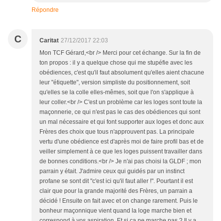
Répondre
C
Caritat
27/12/2017 22:03
Mon TCF Gérard,<br /> Merci pour cet échange. Sur la fin de
ton propos : il y a quelque chose qui me stupéfie avec les
obédiences, c'est qu'il faut absolument qu'elles aient chacune
leur "étiquette", version simpliste du positionnement, soit
qu'elles se la colle elles-mêmes, soit que l'on s'applique à
leur coller.<br /> C'est un problème car les loges sont toute la
maçonnerie, ce qui n'est pas le cas des obédiences qui sont
un mal nécessaire et qui font supporter aux loges et donc aux
Frères des choix que tous n'approuvent pas. La principale
vertu d'une obédience est d'après moi de faire profil bas et de
veiller simplement à ce que les loges puissent travailler dans
de bonnes conditions.<br /> Je n'ai pas choisi la GLDF ; mon
parrain y était. J'admire ceux qui guidés par un instinct
profane se sont dit "c'est ici qu'il faut aller !". Pourtant il est
clair que pour la grande majorité des Frères, un parrain a
décidé ! Ensuite on fait avec et on change rarement. Puis le
bonheur maçonnique vient quand la loge marche bien et
correspond à vos aspiration. Et si ça ne marche pas ? Il y a