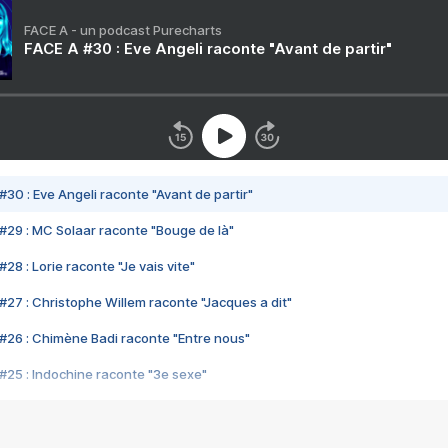
FACE A - un podcast Purecharts
FACE A #30 : Eve Angeli raconte "Avant de partir"
#30 : Eve Angeli raconte "Avant de partir"
#29 : MC Solaar raconte "Bouge de là"
28 : Lorie raconte "Je vais vite"
#27 : Christophe Willem raconte "Jacques a dit"
#26 : Chimène Badi raconte "Entre nous"
#25 : Indochine raconte "3e sexe"
#24 : Zaho raconte "C'est chelou"
#23 : Patrick Bruel raconte "Au café des délices"