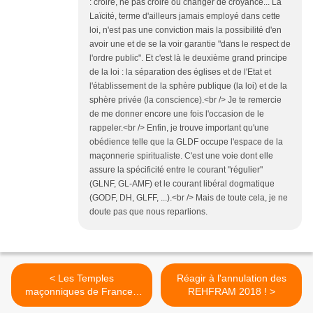
: croire, ne pas croire ou changer de croyance... La
Laïcité, terme d'ailleurs jamais employé dans cette
loi, n'est pas une conviction mais la possibilité d'en
avoir une et de se la voir garantie "dans le respect de
l'ordre public". Et c'est là le deuxième grand principe
de la loi : la séparation des églises et de l'Etat et
l'établissement de la sphère publique (la loi) et de la
sphère privée (la conscience).<br /> Je te remercie
de me donner encore une fois l'occasion de le
rappeler.<br /> Enfin, je trouve important qu'une
obédience telle que la GLDF occupe l'espace de la
maçonnerie spiritualiste. C'est une voie dont elle
assure la spécificité entre le courant "régulier"
(GLNF, GL-AMF) et le courant libéral dogmatique
(GODF, DH, GLFF, ...).<br /> Mais de toute cela, je ne
doute pas que nous reparlions.
< Les Temples
Réagir à l'annulation des
maçonniques de France :
REHFRAM 2018 ! >
REMARQUABLE !