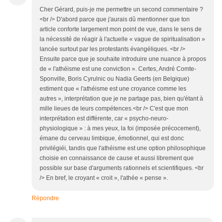
Cher Gérard, puis-je me permettre un second commentaire ?
<br /> D'abord parce que j'aurais dû mentionner que ton
article conforte largement mon point de vue, dans le sens de
la nécessité de réagir à l'actuelle « vague de spiritualisation »
lancée surtout par les protestants évangéliques. <br />
Ensuite parce que je souhaite introduire une nuance à propos
de « l'athéisme est une conviction ». Certes, André Comte-
Sponville, Boris Cyrulnic ou Nadia Geerts (en Belgique)
estiment que « l'athéisme est une croyance comme les
autres », interprétation que je ne partage pas, bien qu'étant à
mille lieues de leurs compétences.<br /> C'est que mon
interprétation est différente, car « psycho-neuro-
physiologique » : à mes yeux, la foi (imposée précocement),
émane du cerveau limbique, émotionnel, qui est donc
privilégiéi, tandis que l'athéisme est une option philosophique
choisie en connaissance de cause et aussi librement que
possible sur base d'arguments rationnels et scientifiques. <br
/> En bref, le croyant « croit », l'athée « pense ».
Répondre