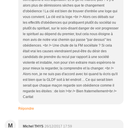
alors plus de démissions sèches que te changement
d'obédience ! La clé est bien de trouver d'entrée une loge qui
vous convient. La clé est la loge.<br /> Alors ces débats sur
les effectifs d'obédiences qui pratiquent plutôt du sociétal ou
plutôt du spirituel, sur le sois-disant danger de voir progresser
le spirituel au dépend du premier, tout cela nous éloigne à
mon avis de notre vrai chemin qui passe "par dessus" les
obédiences. <br /> Une chute de la FM sociétale ? Si cela
était vrai les causes viendraient peut-être du désir des
candidats de prendre du recul par rapport à une société
violente et instable, non pour s'en extraire mais espérons-le
pour mieux la regarder, la comprendre et la changer. <br />
Alors non, je ne suis pas d'accord avec toi quand tu écris qu'il
est bien que la GLDF soit à tel endroit ... Ce qui serait bien
serait que chaque maçon regarde son obédience comme il
regarde les étoiles : de loin !<br /> Bien fraternellement<br />
Caritat
Répondre
M
Michel THYS
26/12/2017 17:59