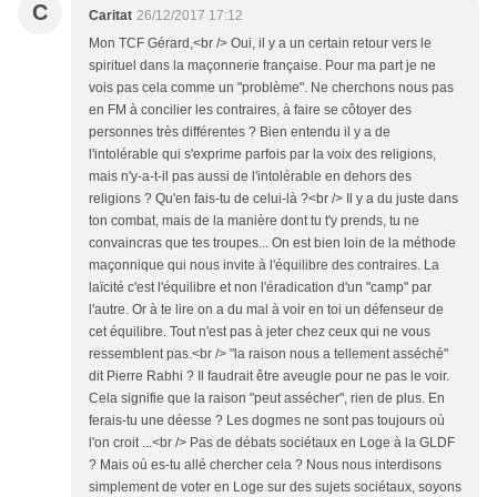
C
Caritat
26/12/2017 17:12
Mon TCF Gérard,<br /> Oui, il y a un certain retour vers le
spirituel dans la maçonnerie française. Pour ma part je ne
vois pas cela comme un "problème". Ne cherchons nous pas
en FM à concilier les contraires, à faire se côtoyer des
personnes très différentes ? Bien entendu il y a de
l'intolérable qui s'exprime parfois par la voix des religions,
mais n'y-a-t-il pas aussi de l'intolérable en dehors des
religions ? Qu'en fais-tu de celui-là ?<br /> Il y a du juste dans
ton combat, mais de la manière dont tu t'y prends, tu ne
convaincras que tes troupes... On est bien loin de la méthode
maçonnique qui nous invite à l'équilibre des contraires. La
laïcité c'est l'équilibre et non l'éradication d'un "camp" par
l'autre. Or à te lire on a du mal à voir en toi un défenseur de
cet équilibre. Tout n'est pas à jeter chez ceux qui ne vous
ressemblent pas.<br /> "la raison nous a tellement asséché"
dit Pierre Rabhi ? Il faudrait être aveugle pour ne pas le voir.
Cela signifie que la raison "peut assécher", rien de plus. En
ferais-tu une déesse ? Les dogmes ne sont pas toujours où
l'on croit ...<br /> Pas de débats sociétaux en Loge à la GLDF
? Mais où es-tu allé chercher cela ? Nous nous interdisons
simplement de voter en Loge sur des sujets sociétaux, soyons