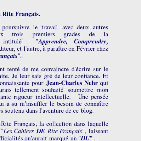
e Rite Français.
oursuivre le travail avec deux autres
ux trois premiers grades de la
Apprendre, Comprendre,
intitulé : "
diteur, et l'autre, à paraître en Février chez
rançais
".
nt tenté de me convaincre d'écrire sur le
aite.
Je leur sais gré de leur confiance. Et
Jean-Charles Nehr
econnaissante pour
qui
urais tellement souhaité soumettre mon
eante rigueur intellectuelle. Une pensée
i a su m'insuffler le besoin de connaître
rs soutenu dans l'aventure de ce blog.
ite Français, la collection dans laquelle
DE
 "
Les Cahiers
Rite Français
", laissant
DU
officialités qu'aurait marqué un "
"...