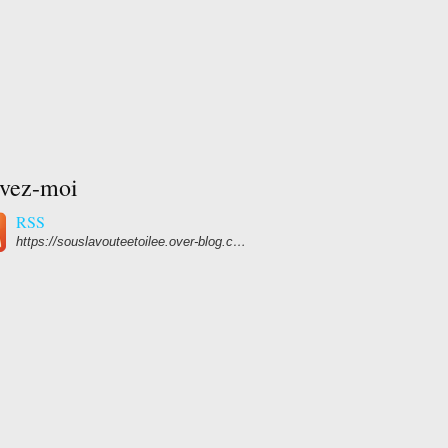
ivez-moi
RSS
https://souslavouteetoilee.over-blog.com/rss