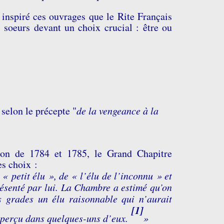
a inspiré ces ouvrages que le Rite Français
es soeurs devant un choix crucial : être ou
selon le précepte "
de la vengeance à la
tion de 1784 et 1785, le Grand Chapitre
es choix :
« petit élu », de « l’élu de l’inconnu » et
résenté par lui. La Chambre a estimé qu’on
is grades un élu raisonnable qui n’aurait
[1]
 aperçu dans quelques-uns d’eux.
»