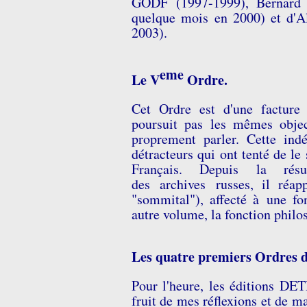
GODF (1997-1999), Bernard 
quelque mois en 2000) et d'Al
2003).
eme
Le V
Ordre.
Cet Ordre est d'une facture 
poursuit pas les mêmes object
proprement parler. Cette ind
détracteurs qui ont tenté de l
Français. Depuis la rés
des archives russes, il réa
"sommital"), affecté à une fo
autre volume, la fonction phil
Les quatre premiers Ordres d
Pour l'heure, les éditions DE
fruit de mes réflexions et de m