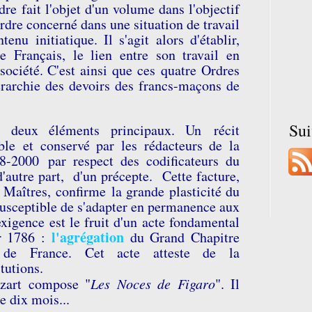
e fait l'objet d'un volume dans l'objectif
Ordre concerné dans une situation de travail
nu initiatique. Il s'agit alors d'établir,
e Français, le lien entre son travail en
 société. C'est ainsi que ces
quatre Ordres
érarchie des devoirs des francs-maçons de
Su
 deux éléments principaux. Un récit
ible et conservé par les rédacteurs de la
8-2000 par respect des codificateurs du
'autre part, d'un précepte. Cette facture,
Maîtres, confirme la grande plasticité du
 susceptible de s'adapter en permanence aux
exigence est le fruit d'un acte fondamental
l'agrégation
er 1786 :
du Grand Chapitre
de France. Cet acte atteste de la
itutions.
ozart compose "
Les Noces de Figaro
". Il
e dix mois...