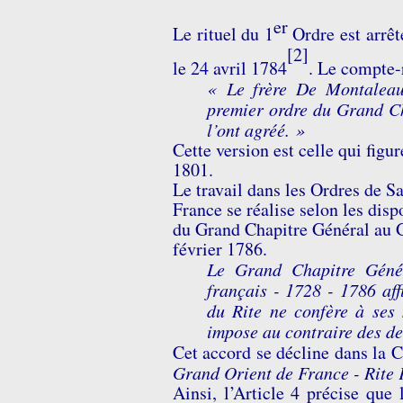
er
Le rituel du 1
Ordre est arrêt
[2]
le
24 avril 1784
. Le compte-
« Le frère De Montalea
premier ordre du Grand Ch
l’ont agréé. »
Cette version est celle qui fig
1801.
Le travail dans les Ordres de S
France se réalise selon les dis
du Grand Chapitre Général au G
février 1786.
Le Grand Chapitre Géné
français - 1728
-
1786 affi
du Rite ne confère à ses
impose au contraire des dev
Cet accord se décline dans la 
Grand Orient de France - Rite 
Ainsi, l’Article 4 précise que 