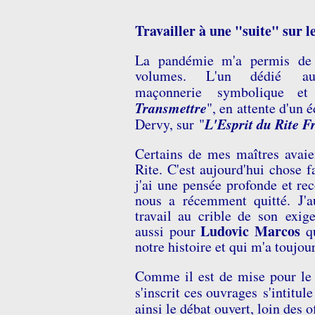
Travailler à une "suite" sur l
La pandémie m'a permis de p
volumes. L'un dédié a
maçonnerie symbolique et 
Transmettre
", en attente d'un é
L'Esprit du Rite F
Dervy, sur "
Certains de mes maîtres avaie
Rite.
C'est aujourd'hui chose f
j'ai une pensée profonde et r
nous a récemment quitté. J'a
travail au crible de son exig
Ludovic Marcos
aussi pour
qu
notre histoire et qui m'a toujou
Comme il est de mise pour le R
s'inscrit ces ouvrages s'intitule
ainsi le débat ouvert, loin des 