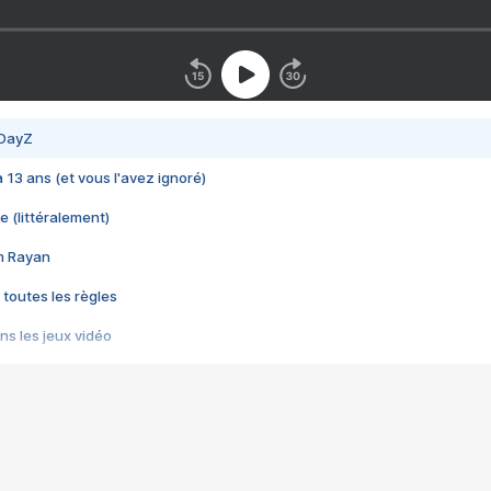
 DayZ
 a 13 ans (et vous l'avez ignoré)
e (littéralement)
im Rayan
 toutes les règles
s les jeux vidéo
us choquant de Rockstar ? - Le scandale BULLY
e plus moche de Steam
du RÊVE tourne au CAUCHEMAR