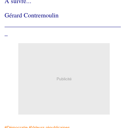
A suivre...
Gérard Contremoulin
_____________________________________
_
Publicité
#Démocratie
#Valeurs républicaines