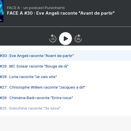
FACE A - un podcast Purecharts
FACE A #30 : Eve Angeli raconte "Avant de partir"
#30 : Eve Angeli raconte "Avant de partir"
#29 : MC Solaar raconte "Bouge de là"
28 : Lorie raconte "Je vais vite"
#27 : Christophe Willem raconte "Jacques a dit"
#26 : Chimène Badi raconte "Entre nous"
#25 : Indochine raconte "3e sexe"
#24 : Zaho raconte "C'est chelou"
#23 : Patrick Bruel raconte "Au café des délices"