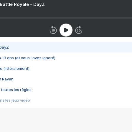
 Battle Royale - DayZ
 DayZ
 a 13 ans (et vous l'avez ignoré)
e (littéralement)
im Rayan
 toutes les règles
s les jeux vidéo
us choquant de Rockstar ? - Le scandale BULLY
e plus moche de Steam