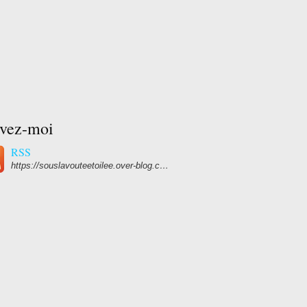
ivez-moi
RSS
https://souslavouteetoilee.over-blog.com/rss