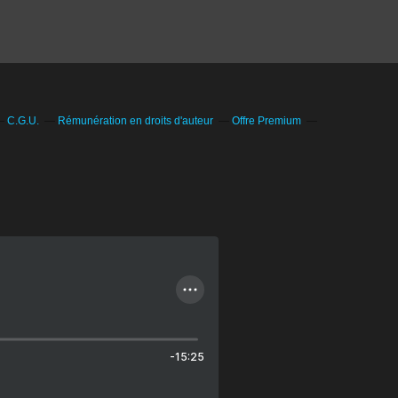
C.G.U.
Rémunération en droits d'auteur
Offre Premium
-15:25