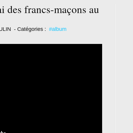
i des francs-maçons au
ULIN
- Catégories :
#album