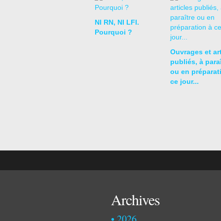
NI RN, NI LFI.
Pourquoi ?
Ouvrages et art
publiés, à para
ou en préparat
ce jour...
Archives
2026