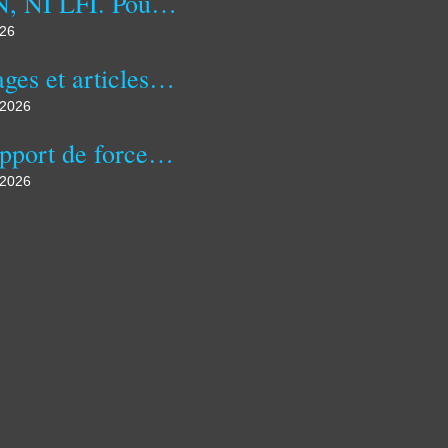
NI RN, NI LFI. Pourquoi ?
026
Ouvrages et articles publiés, à paraître ou en préparation à ce jour...
t 2026
Du rapport de force en politique étrangère (1/2)
t 2026