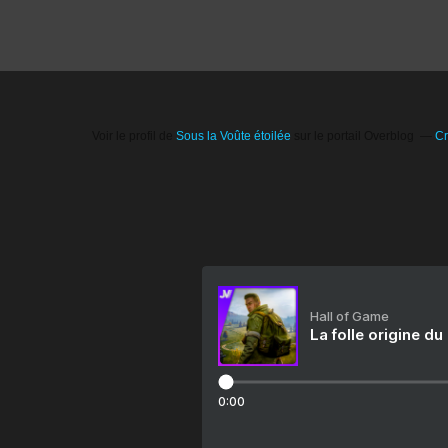
Voir le profil de
Sous la Voûte étoilée
sur le portail Overblog
Cr
Hall of Game
La folle origine du
0:00