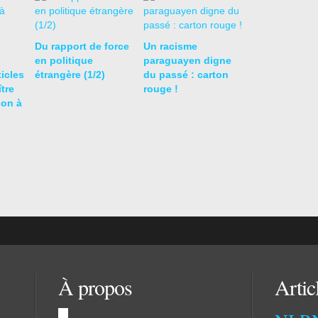
Du rapport de force
Un racisme
en politique
paraguayen digne
icles
étrangère (1/2)
du passé : carton
ître
rouge !
ion à
À propos
Artic