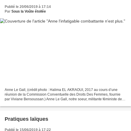
Publié le 20/06/2019 à 17:14
Par
Sous la Voûte étoilée
Anne Le Gall, (crédit photo : Halima EL AKRAOUI, 2017 au cours d’une
réunion de la Commission Conventuelle des Droits Des Femmes, fournie
par Viviane Bensoussan.) Anne Le Gall, notre soeur, militante féministe de
tous les instants, figure incontournable...
Pratiques laïques
Publié le 15/06/2019 à 17:22