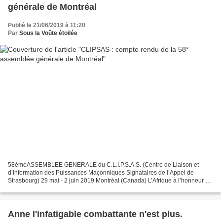
générale de Montréal
Publié le 21/06/2019 à 11:20
Par
Sous la Voûte étoilée
58èmeASSEMBLEE GENERALE du C.L.I.P.S.A.S. (Centre de Liaison et
d’Information des Puissances Maçonniques Signataires de l’Appel de
Strasbourg) 29 mai - 2 juin 2019 Montréal (Canada) L’Afrique à l’honneur Si
deux mots devaient être choisis pour qualifier...
Anne l'infatigable combattante n'est plus.