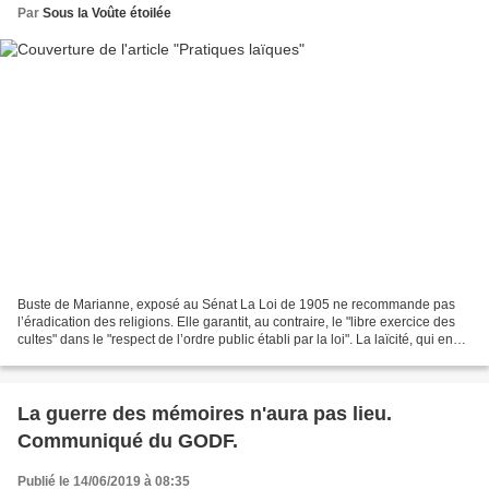
Par
Sous la Voûte étoilée
Buste de Marianne, exposé au Sénat La Loi de 1905 ne recommande pas
l’éradication des religions. Elle garantit, au contraire, le "libre exercice des
cultes" dans le "respect de l’ordre public établi par la loi". La laïcité, qui en
est le principe actif,...
La guerre des mémoires n'aura pas lieu.
Communiqué du GODF.
Publié le 14/06/2019 à 08:35