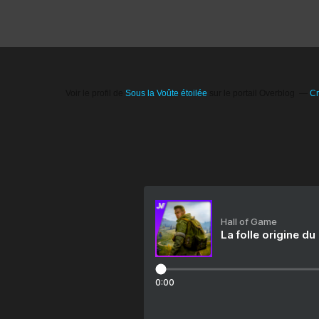
Voir le profil de
Sous la Voûte étoilée
sur le portail Overblog
Cr
Hall of Game
La folle origine du
0:00