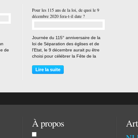
Pour les 115 ans de la loi, de quoi le 9
décembre 2020 fera-t-il date ?
…
Journée du 115° anniversaire de la
un
loi de Séparation des églises et de
ue de
l'Etat, le 9 décembre aurait pu être
ie
choisi pour célébrer la Fête de la
tonín
Laïcité. Le Président de la
2018
République en a décidé autrement,
Lire la suite
ce sera le jour d'un deuil national,
celui fixé...
À propos
Art