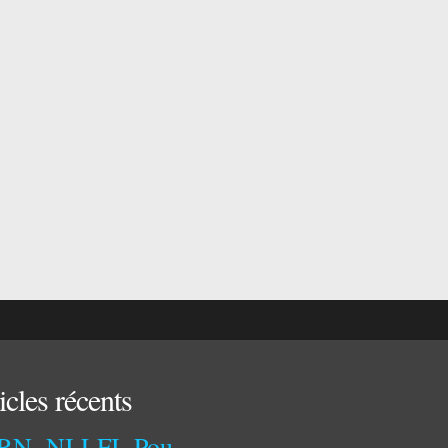
icles récents
NI RN, NI LFI. Pourquoi ?