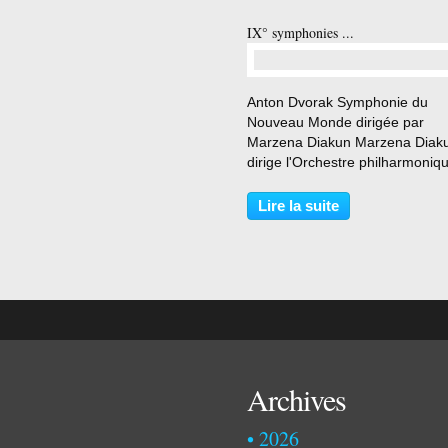
IX° symphonies ...
…
Anton Dvorak Symphonie du
Nouveau Monde dirigée par
Marzena Diakun Marzena Diak
dirige l'Orchestre philharmoniq
Radio France dans la Symphon
n°9 " Du Nouveau Monde " d'An
Lire la suite
Dvořák. Enregistré le 15 mars 
à l'... Ludwig van Beethoven
Version...
Archives
2026