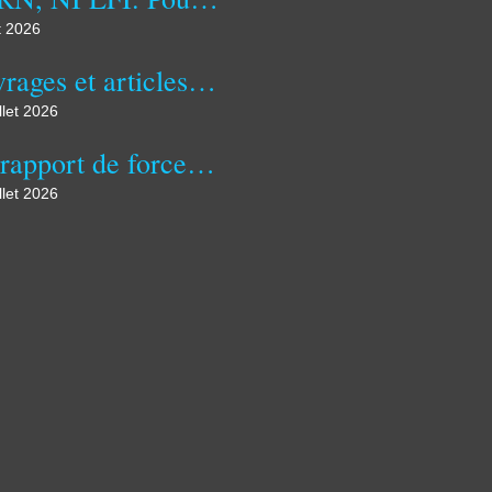
t 2026
Ouvrages et articles publiés, à paraître ou en préparation à ce jour...
llet 2026
Du rapport de force en politique étrangère (1/2)
llet 2026