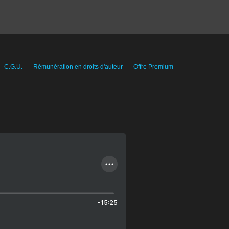
C.G.U.
Rémunération en droits d'auteur
Offre Premium
-15:25