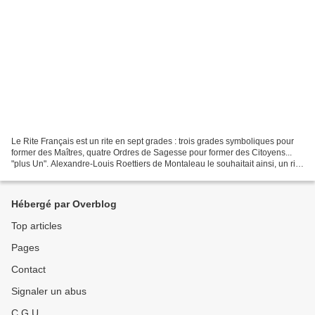
Le Rite Français est un rite en sept grades : trois grades symboliques pour
former des Maîtres, quatre Ordres de Sagesse pour former des Citoyens...
"plus Un". Alexandre-Louis Roettiers de Montaleau le souhaitait ainsi, un rite
en sept grades "plus un",...
Hébergé par Overblog
Top articles
Pages
Contact
Signaler un abus
C.G.U.