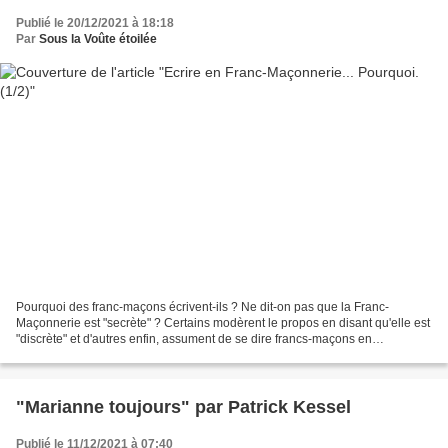
Publié le 20/12/2021 à 18:18
Par
Sous la Voûte étoilée
Pourquoi des franc-maçons écrivent-ils ? Ne dit-on pas que la Franc-
Maçonnerie est "secrète" ? Certains modèrent le propos en disant qu'elle est
"discrète" et d'autres enfin, assument de se dire francs-maçons en
annonçant n'avoir rien à cacher. Je suis...
"Marianne toujours" par Patrick Kessel
Publié le 11/12/2021 à 07:40