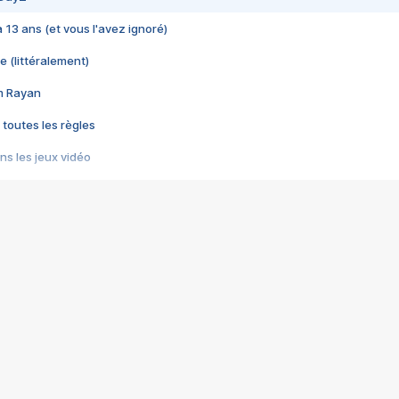
 a 13 ans (et vous l'avez ignoré)
e (littéralement)
im Rayan
 toutes les règles
s les jeux vidéo
us choquant de Rockstar ? - Le scandale BULLY
e plus moche de Steam
du RÊVE tourne au CAUCHEMAR
pendant 8 heures
it… à tort
umiliés par un jeu vidéo
ire - Final Fantasy 8