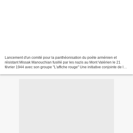
Lancement d'un comité pour la panthéonisation du poète arménien et
résistant Missak Manouchian fusillé par les nazis au Mont Valérien le 21
février 1944 avec son groupe "L'affiche rouge" Une initiative conjointe de la
Ville de Valence et de l'association...