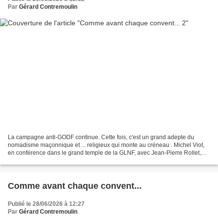
Par
Gérard Contremoulin
La campagne anti-GODF continue. Cette fois, c'est un grand adepte du
nomadisme maçonnique et ... religieux qui monte au créneau . Michel Viot,
en conférence dans le grand temple de la GLNF, avec Jean-Pierre Rollet,
Grand-Maître Qui est Michel Viot ? L'Abbé...
Comme avant chaque convent...
Publié le 28/06/2026 à 12:27
Par
Gérard Contremoulin