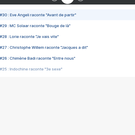
#30 : Eve Angeli raconte "Avant de partir"
#29 : MC Solaar raconte "Bouge de là"
28 : Lorie raconte "Je vais vite"
#27 : Christophe Willem raconte "Jacques a dit"
#26 : Chimène Badi raconte "Entre nous"
#25 : Indochine raconte "3e sexe"
#24 : Zaho raconte "C'est chelou"
#23 : Patrick Bruel raconte "Au café des délices"
#22 : Kyo raconte "Le chemin"
#21 : Nolwenn Leroy raconte "Cassé"
#20 : Patrick Hernandez raconte "Born to be alive"
#19 : Lorie raconte "Près de moi"