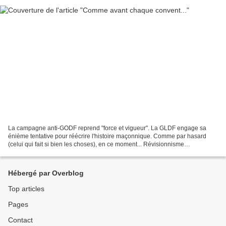
La campagne anti-GODF reprend "force et vigueur". La GLDF engage sa
énième tentative pour réécrire l'histoire maçonnique. Comme par hasard
(celui qui fait si bien les choses), en ce moment... Révisionnisme
maçonnique S ur son site, à la manière d'un leitmotiv...
Hébergé par Overblog
Top articles
Pages
Contact