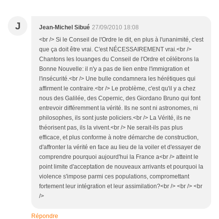
J
Jean-Michel Sibué
27/09/2010 18:08
<br /> Si le Conseil de l'Ordre le dit, en plus à l'unanimité, c'est
que ça doit être vrai. C'est NÉCESSAIREMENT vrai.<br />
Chantons les louanges du Conseil de l'Ordre et célébrons la
Bonne Nouvelle: il n'y a pas de lien entre l'immigration et
l'insécurité.<br /> Une bulle condamnera les hérétiques qui
affirment le contraire.<br /> Le problème, c'est qu'il y a chez
nous des Galilée, des Copernic, des Giordano Bruno qui font
entrevoir différemment la vérité. Ils ne sont ni astronomes, ni
philosophes, ils sont juste policiers.<br /> La Vérité, ils ne
théorisent pas, ils la vivent.<br /> Ne serait-ils pas plus
efficace, et plus conforme à notre démarche de construction,
d'affronter la vérité en face au lieu de la voiler et d'essayer de
comprendre pourquoi aujourd'hui la France a<br /> atteint le
point limite d'acceptation de nouveaux arrivants et pourquoi la
violence s'impose parmi ces populations, compromettant
fortement leur intégration et leur assimilation?<br /> <br /> <br
/>
Répondre