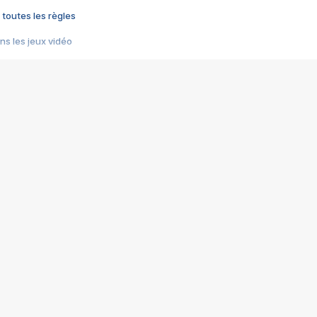
 toutes les règles
s les jeux vidéo
us choquant de Rockstar ? - Le scandale BULLY
e plus moche de Steam
du RÊVE tourne au CAUCHEMAR
pendant 8 heures
it… à tort
umiliés par un jeu vidéo
ire - Final Fantasy 8
ti un empire - Age of Empires
story DOFUS
tard, il crée l'un des pires jeux de tous les temps, MindsEye.