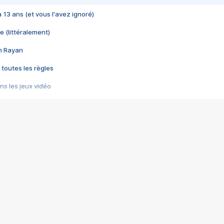
 a 13 ans (et vous l'avez ignoré)
e (littéralement)
im Rayan
 toutes les règles
s les jeux vidéo
us choquant de Rockstar ? - Le scandale BULLY
e plus moche de Steam
du RÊVE tourne au CAUCHEMAR
pendant 8 heures
it… à tort
umiliés par un jeu vidéo
ire - Final Fantasy 8