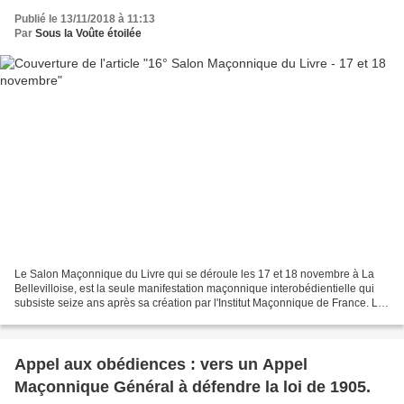
Publié le 13/11/2018 à 11:13
Par
Sous la Voûte étoilée
Le Salon Maçonnique du Livre qui se déroule les 17 et 18 novembre à La
Bellevilloise, est la seule manifestation maçonnique interobédientielle qui
subsiste seize ans après sa création par l'Institut Maçonnique de France. La
parenthèse où la GLDF avait...
Appel aux obédiences : vers un Appel
Maçonnique Général à défendre la loi de 1905.