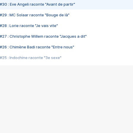
#30 : Eve Angeli raconte "Avant de partir"
#29 : MC Solaar raconte "Bouge de là"
28 : Lorie raconte "Je vais vite"
#27 : Christophe Willem raconte "Jacques a dit"
#26 : Chimène Badi raconte "Entre nous"
#25 : Indochine raconte "3e sexe"
#24 : Zaho raconte "C'est chelou"
#23 : Patrick Bruel raconte "Au café des délices"
#22 : Kyo raconte "Le chemin"
#21 : Nolwenn Leroy raconte "Cassé"
#20 : Patrick Hernandez raconte "Born to be alive"
#19 : Lorie raconte "Près de moi"
#18 : Michael Jones raconte "A nos actes manqués" (avec Jean-Jacque