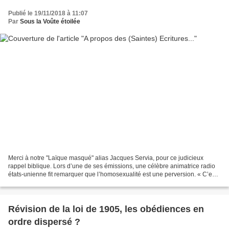
Publié le 19/11/2018 à 11:07
Par
Sous la Voûte étoilée
Merci à notre "Laïque masqué" alias Jacques Servia, pour ce judicieux
rappel biblique. Lors d’une de ses émissions, une célèbre animatrice radio
états-unienne fit remarquer que l’homosexualité est une perversion. « C’est
ce que dit la Bible dans le livre...
Révision de la loi de 1905, les obédiences en
ordre dispersé ?