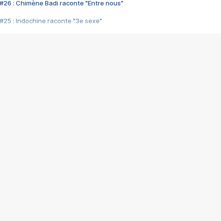
#26 : Chimène Badi raconte "Entre nous"
#25 : Indochine raconte "3e sexe"
#24 : Zaho raconte "C'est chelou"
#23 : Patrick Bruel raconte "Au café des délices"
#22 : Kyo raconte "Le chemin"
#21 : Nolwenn Leroy raconte "Cassé"
#20 : Patrick Hernandez raconte "Born to be alive"
#19 : Lorie raconte "Près de moi"
#18 : Michael Jones raconte "A nos actes manqués" (avec Jean-Jacque
#17 : Khaled raconte "Aïcha"
#16 : Corneille raconte "Parce qu'on vient de loin"
#15 : Indochine raconte "L'aventurier"
14 : Lorie raconte "Sur un air latino"